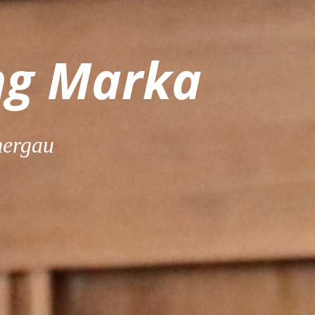
ng Marka
ergau